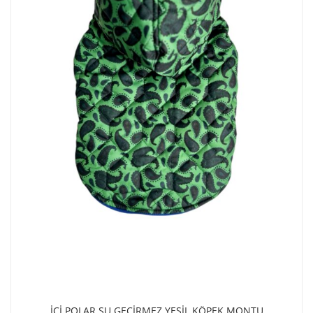
İÇİ POLAR SU GEÇİRMEZ YEŞİL KÖPEK MONTU